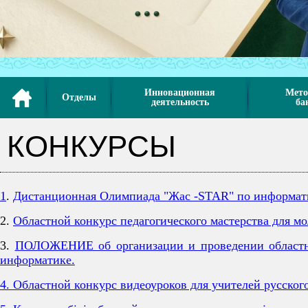
Инновационная
Мето
Отделы
деятельность
ба
КОНКУРСЫ
1
.
Дистанционная Олимпиада "Жас -STAR" по информати
2.
Областной конкурс педагогического мастерства для м
3.
ПОЛОЖЕНИЕ об организации и проведении областног
информатике.
4. Областной конкурс видеоуроков для учителей русског